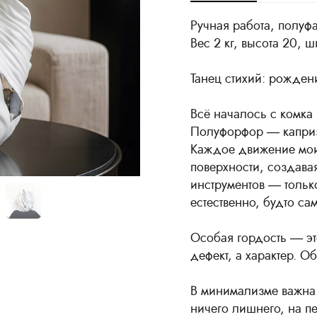
Ручная работа, полуф
Вес 2 кг, высота 20, ш
Танец стихий: рожде
Всё началось с комка
Полуфорфор — каприз
Каждое движение мои
поверхности, создавая
инструментов — тольк
естественно, будто са
Особая гордость — эт
дефект, а характер. О
В минимализме важна 
ничего лишнего, на п